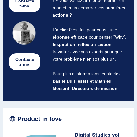
👉 Vous voulez arrêter de tourner en
Contacte
z-moi
rond et enfin démarrer vos premières
actions
?
L'atelier 0 est fait pour vous : une
réponse efficace
pour penser "Why".
Inspiration
,
reflexion
,
action
:
travailler avec nos experts pour que
votre problème n'en soit plus un.
Contacte
z-moi
Pour plus d'informations, contactez
Basile Du Plessis
et
Mathieu
Moisant
,
Directeurs de mission
😍 Product in love
Digital Studies vol.