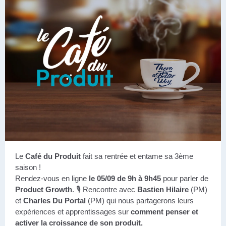
Le
Café du Produit
fait sa rentrée et entame sa 3ème
saison !
Rendez-vous en ligne
le 05/09 de 9h à 9h45
pour parler de
Product Growth
. 🎙 Rencontre avec
Bastien Hilaire
(PM)
et
Charles Du Portal
(PM) qui nous partagerons leurs
expériences et apprentissages sur
comment penser et
activer la croissance de son produit.