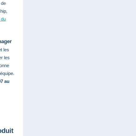
 de
hip,
s du
nager
t les
r les
bonne
'équipe.
07 au
oduit