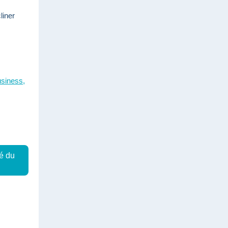
liner
usiness,
é du