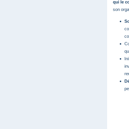
qui le c
son organ
So
co
co
Co
qu
In
in
re
Dé
pe