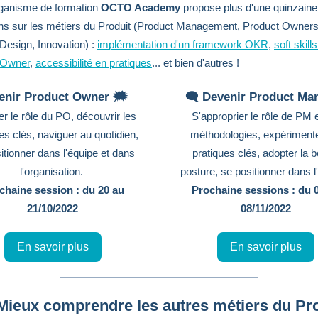
rganisme de formation
OCTO Academy
propose plus d'une quinzaine
ns sur les métiers du Produit (Product Management, Product Owners
Design, Innovation) :
implémentation d'un framework OKR
,
soft skill
 Owner
,
accessibilité en pratiques
... et bien d'autres !
enir Product Owner 🗯️
🗨️ Devenir Product Ma
ier le rôle du PO, découvrir les
S'approprier le rôle de PM e
es clés, naviguer au quotidien,
méthodologies, expérimente
itionner dans l'équipe et dans
pratiques clés, adopter la 
l'organisation.
posture, se positionner dans l
chaine session : du 20 au
Prochaine sessions : du 
21/10/2022
08/11/2022
En savoir plus
En savoir plus
 Mieux comprendre les autres métiers du Pr