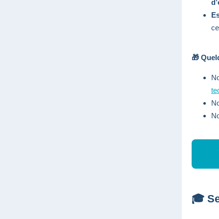
d’
Es
ce
🎁 Quel
No
te
No
No
🎓 Se