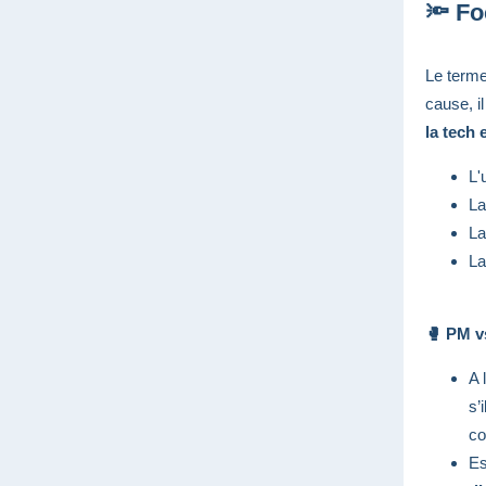
🔦 Fo
Le terme
cause, il
la tech 
L'
La
La
La
🥊 PM v
A 
s’
c
Es