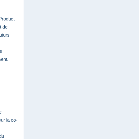
Product
t de
uturs
es
ment.
e
sur la co-
du