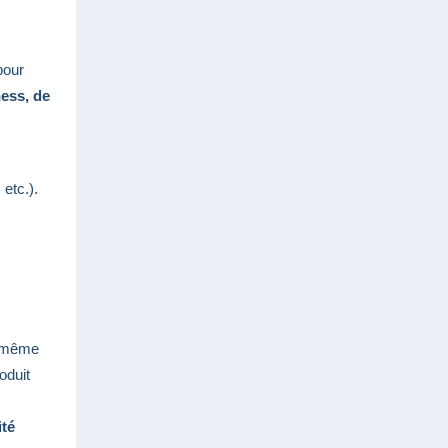
pour
ess, de
etc.).
 même
oduit
té