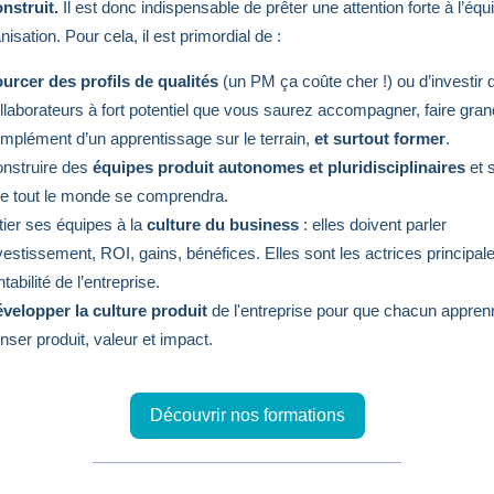
onstruit.
I
l est donc indispensable de prêter une attention forte à l’équ
isation. Pour cela, il est primordial de :
urcer des profils de qualités
(un PM ça coûte cher !) ou d’investir
llaborateurs à fort potentiel que vous saurez accompagner, faire gran
mplément d’un apprentissage sur le terrain,
et surtout former
.
nstruire des
équipes produit autonomes et pluridisciplinaires
et 
e tout le monde se comprendra.
itier ses équipes à la
culture du business
: elles doivent parler
vestissement, ROI, gains, bénéfices. Elles sont les actrices principale
ntabilité de l’entreprise.
velopper la culture produit
de l'entreprise pour que chacun appren
nser produit, valeur et impact.
Découvrir nos formations