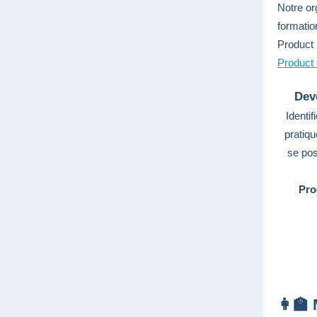
Notre o
formatio
Product 
Product
Dev
Identif
pratiqu
se pos
Pro
👩‍🏫