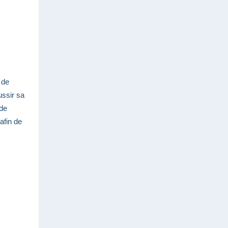
 de
ussir sa
 de
 afin de