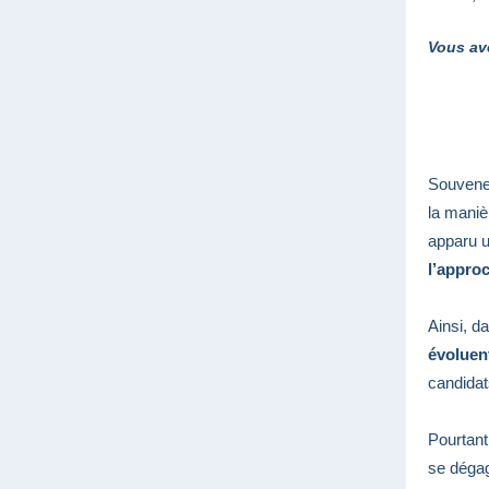
Vous ave
Souvenez
la maniè
apparu u
l’appro
Ainsi, 
évoluen
candidat
Pourtant
se déga