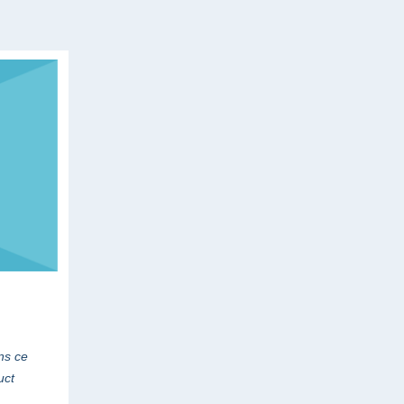
ns ce
uct