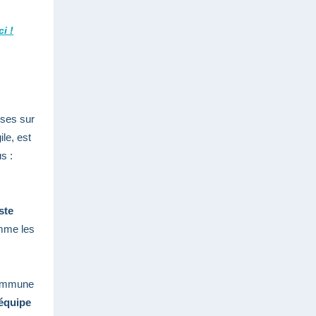
ci !
ises sur
le, est
s :
ste
omme les
 commune
’équipe