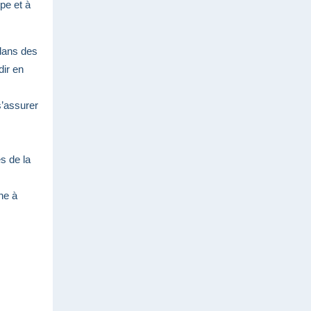
ipe et à
 dans des
dir en
s’assurer
s de la
ne à