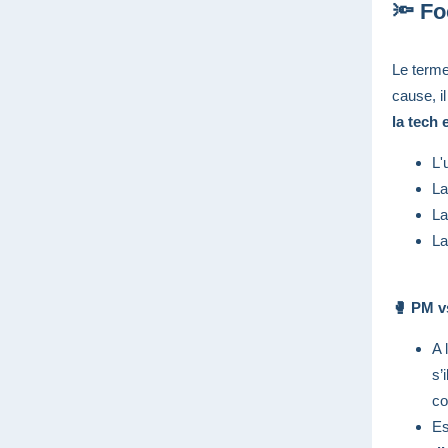
🔦 Fo
Le terme
cause, il
la tech 
L'
La
La
La
🥊 PM v
A 
s’
c
Es