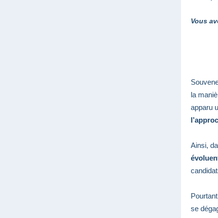
Vous ave
Souvenez
la maniè
apparu u
l’appro
Ainsi, 
évoluen
candidat
Pourtant
se déga