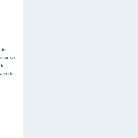
 de
ussir sa
 de
 afin de