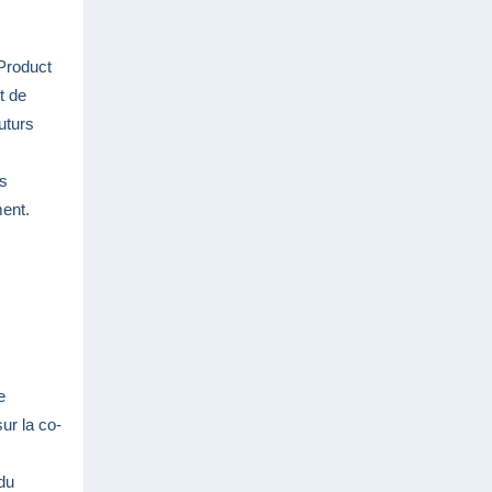
Product
t de
uturs
es
ment.
e
sur la co-
du