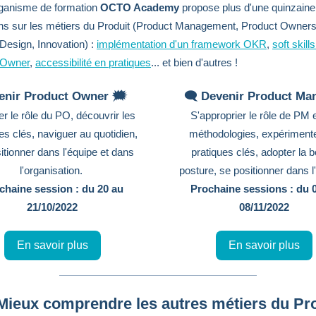
rganisme de formation
OCTO Academy
propose plus d'une quinzaine
ns sur les métiers du Produit (Product Management, Product Owners
Design, Innovation) :
implémentation d'un framework OKR
,
soft skill
 Owner
,
accessibilité en pratiques
... et bien d'autres !
enir Product Owner 🗯️
🗨️ Devenir Product Ma
ier le rôle du PO, découvrir les
S'approprier le rôle de PM e
es clés, naviguer au quotidien,
méthodologies, expérimente
itionner dans l'équipe et dans
pratiques clés, adopter la 
l'organisation.
posture, se positionner dans l
chaine session : du 20 au
Prochaine sessions : du 
21/10/2022
08/11/2022
En savoir plus
En savoir plus
 Mieux comprendre les autres métiers du Pr