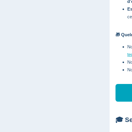
d’
Es
ce
🎁 Quel
No
te
No
No
🎓 Se