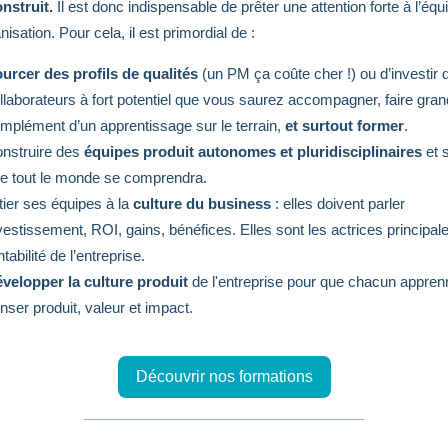
onstruit.
I
l est donc indispensable de prêter une attention forte à l’équ
isation. Pour cela, il est primordial de :
urcer des profils de qualités
(un PM ça coûte cher !) ou d’investir
llaborateurs à fort potentiel que vous saurez accompagner, faire gran
mplément d’un apprentissage sur le terrain,
et surtout former
.
nstruire des
équipes produit autonomes et pluridisciplinaires
et 
e tout le monde se comprendra.
itier ses équipes à la
culture du business
: elles doivent parler
vestissement, ROI, gains, bénéfices. Elles sont les actrices principale
ntabilité de l’entreprise.
velopper la culture produit
de l'entreprise pour que chacun appren
nser produit, valeur et impact.
Découvrir nos formations