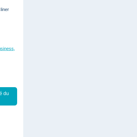
liner
usiness,
é du