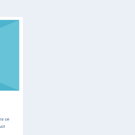
ns ce
uct