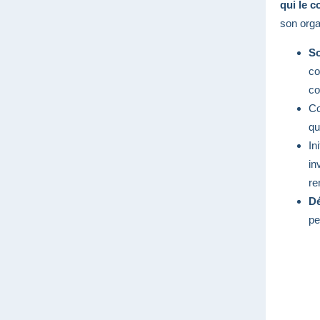
qui le c
son organ
So
co
co
Co
qu
In
in
re
Dé
pe