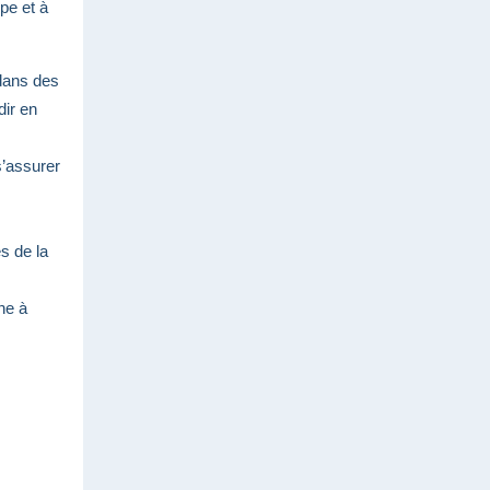
ipe et à
 dans des
dir en
s’assurer
s de la
ne à