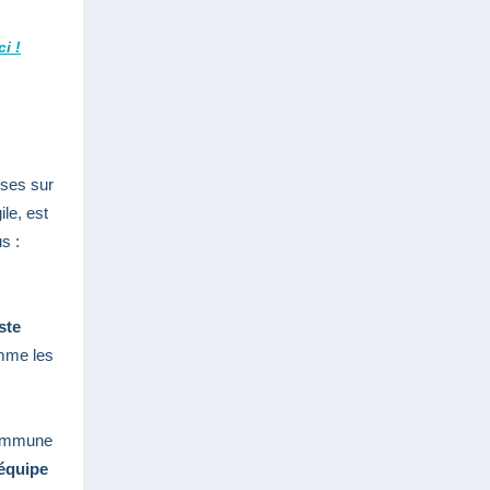
ci !
ises sur
le, est
s :
ste
omme les
 commune
’équipe