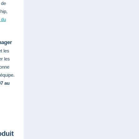
 de
hip,
s du
nager
t les
r les
bonne
'équipe.
07 au
oduit