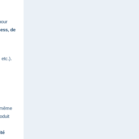
pour
ess, de
etc.).
 même
oduit
té