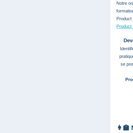
Notre o
formatio
Product 
Product
Dev
Identif
pratiqu
se pos
Pro
👩‍🏫